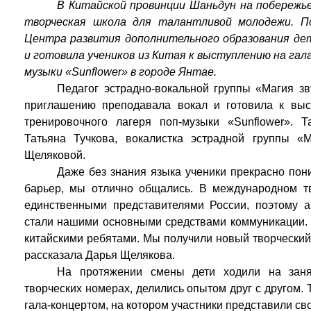
В Китайской провинции Шаньдун на побережь
творческая школа для талантливой молодежи. П
Центра развития дополнительного образования дет
и готовила учеников из Китая к выступлению на гал
музыки «Sunflower» в городе Янтае.
Педагог эстрадно-вокальной группы «Магия з
приглашению преподавала вокал и готовила к выс
тренировочного лагеря поп-музыки «Sunflower». 
Татьяна Тучкова, вокалистка эстрадной группы «
Щеляковой.
Даже без знания языка ученики прекрасно пон
барьер, мы отлично общались. В международном т
единственными представителями России, поэтому а
стали нашими основными средствами коммуникации. 
китайскими ребятами. Мы получили новый творческий
рассказала Дарья Щелякова.
На протяжении смены дети ходили на заня
творческих номерах, делились опытом друг с другом
гала-концертом, на котором участники представили св