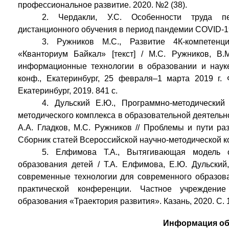
профессиональное развитие. 2020. №2 (38).
2. Чердакли, У.С. Особенности труда пе
дистанционного обучения в период пандемии COVID-19[т
3. Ружников М.С., Развитие 4К-компетенц
«Кванториум Байкал» [текст] / М.С. Ружников, В.
информационные технологии в образовании и науке:
конф., Екатеринбург, 25 февраля–1 марта 2019 г. 
Екатеринбург, 2019. 841 с.
4. Дульский Е.Ю., Программно-методический
методического комплекса в образовательной деятельнос
А.А. Гладков, М.С. Ружников // Проблемы и пути р
Сборник статей Всероссийской научно-методической ко
5. Елфимова Т.А., Вытягивающая модель о
образования детей / Т.А. Елфимова, Е.Ю. Дульский,
современные технологии для современного образова
практической конференции. Частное учреждение
образования «Траектория развития». Казань, 2020. С. 
Информация об