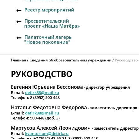
Реестр мероприятий
Просветительский
проект «Наша Матёра»
Палаточный лагерь
"Новое поколение"
Главная
Сведения об образовательном учреждении
Руководство
РУКОВОДСТВО
Евгения Юрьевна Бессонова
-
директор учреждения
E
-
mail
:
detirk38@mail.ru
Телефон: 8 (3952) 500-448
Наталья Федотовна Федорова
- заместитель директора
E
-
mail
:
detirk38@mail.ru
Телефон: 500-448 (доб. 3)
Мартусов Алексей Леонидович
-
заместитель директор
E-mail:
kvantorium@detirk.ru
Телефоны:
+7 (3952) 48-55-71
,
8
(3952) 500-448