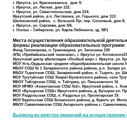
г. Иркутск, ул. Красноказачья, дом 9;
г. Иркутск, ул. Лесная, дом 122;
г. Иркутск, ул. Севастопольская, дом 214;
Иркутский район, р.п. Листвянка, ул. Горького, дом 113;
Шелеховский район, с. Большой Луг, пер. Сосновый, дом 8;
г. Иркутск, ул. Сергеева, дом 5/6.
г. Усолье – Сибирское, ул. Карла Либкнехта, зд. 58/1
Места осуществления образовательной деятельн
формы реализации образовательных программ:
Фонд Тихомирова, п. Грановщина, ул. Загоскина 150
АПЦ «Прибайкальский талисман», г. Иркутск ул. Котовского2
Иркутский центр абилитации «Особый мир» г. Иркутск, ул. Кр
МОУ Усть-Ордынская средняя общеобразовательная школа № 2
МБОУ СОШ № 1 Заларинского района района, р.п. Залари ул.
МБОУ Тыретская СОШ, Заларинский район, п. Тыреть, ул. Ш
МОУ Тугутуйская СОШ Эхирит-Булагатского района, село Тугу
МБОУ Тайтурская СОШ, п. Тайтурка, ул. Пеньковского 16
МОУ ИРМО «Хомутовская СОШ №2», Иркутский район, с. Хому
МОУ «Бутырская СОШ» Иркутского района, д. Бутырки ул. П
МОУ Раздольская СОШ, п. Раздолье ул. Пролетарская 19.
МОУ Буретьская СОШ Боханского района, д. Буреть ул. Моло
МБОУ Савватеевская СОШ Ангарского района с. Савватеевка,
Выписка из реестра лицензий на осуществление