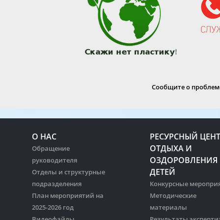
Сообщите о проблеме
О НАС
РЕСУРСНЫЙ ЦЕН
ОТДЫХА И
Обращение
ОЗДОРОВЛЕНИЯ
руководителя
ДЕТЕЙ
Отделы и структурные
подразделения
Конкурсные меропри
План мероприятий на
Методические
2025-2026 год
материалы
Видеофайлы
Результаты эксперти