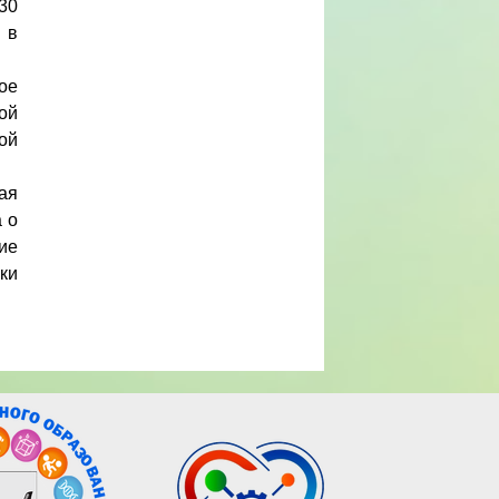
30
 в
ое
ой
ой
ая
 о
ие
ки