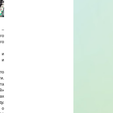
 –
го
го
 и
 и
то
и.
та
й»
ах
у.
 о