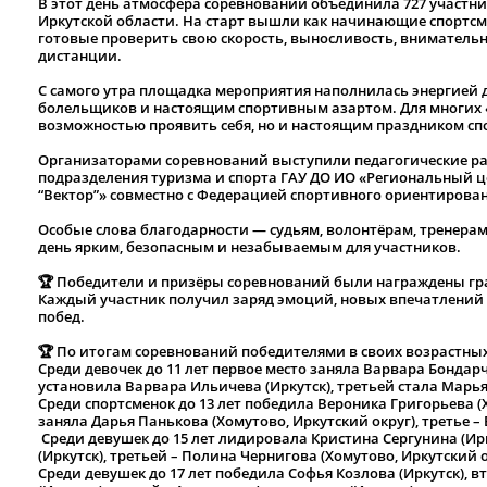
В этот день атмосфера соревнований объединила 727 участн
Иркутской области. На старт вышли как начинающие спортс
готовые проверить свою скорость, выносливость, вниматель
дистанции.
С самого утра площадка мероприятия наполнилась энергией 
болельщиков и настоящим спортивным азартом. Для многих «
возможностью проявить себя, но и настоящим праздником сп
Организаторами соревнований выступили педагогические р
подразделения туризма и спорта ГАУ ДО ИО «Региональный ц
“Вектор”» совместно с Федерацией спортивного ориентирова
Особые слова благодарности — судьям, волонтёрам, тренерам,
день ярким, безопасным и незабываемым для участников.
🏆 Победители и призёры соревнований были награждены г
Каждый участник получил заряд эмоций, новых впечатлени
побед.
🏆 По итогам соревнований победителями в своих возрастных
Среди девочек до 11 лет первое место заняла Варвара Бондарч
установила Варвара Ильичева (Иркутск), третьей стала Марья
Среди спортсменок до 13 лет победила Вероника Григорьева (Х
заняла Дарья Панькова (Хомутово, Иркутский округ), третье – 
Среди девушек до 15 лет лидировала Кристина Сергунина (Ир
(Иркутск), третьей – Полина Чернигова (Хомутово, Иркутский о
Среди девушек до 17 лет победила Софья Козлова (Иркутск), 