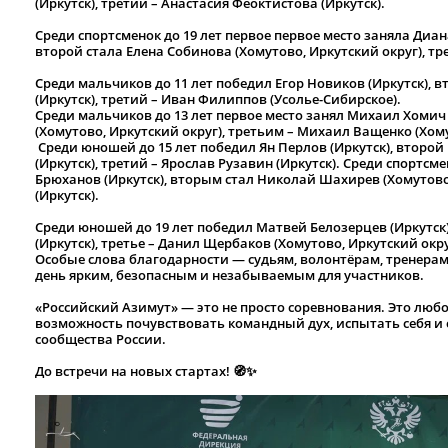
(Иркутск), третий – Анастасия Феоктистова (Иркутск).
Среди спортсменок до 19 лет первое первое место заняла Диан
второй стала Елена Собинова (Хомутово, Иркутский округ), тр
Среди мальчиков до 11 лет победил Егор Новиков (Иркутск),
(Иркутск), третий – Иван Филиппов (Усолье-Сибирское).
Среди мальчиков до 13 лет первое место занял Михаил Хомич 
(Хомутово, Иркутский округ), третьим – Михаил Ващенко (Хому
Среди юношей до 15 лет победил Ян Перлов (Иркутск), второй
(Иркутск), третий – Ярослав Рузавин (Иркутск). Среди спортс
Брюханов (Иркутск), вторым стал Николай Шахирев (Хомутово,
(Иркутск).
Среди юношей до 19 лет победил Матвей Белозерцев (Иркутск)
(Иркутск), третье – Данил Щербаков (Хомутово, Иркутский окру
Особые слова благодарности — судьям, волонтёрам, тренерам,
день ярким, безопасным и незабываемым для участников.
«Российский Азимут» — это не просто соревнования. Это любо
возможность почувствовать командный дух, испытать себя и
сообщества России.
До встречи на новых стартах! 🧭✨