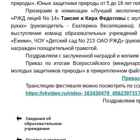
природы». Юные защитники природы от 5 до 18 лет по
Призерами в номинации «Лучший экологиче
«РЖД лицей No 14»
Таисия и Кира Федотовы
с мул
руках» (руководитель - Екатерина Веселяшкина).
выступление команд образовательных учреждений
«Ёжики», ЧОУ «Детский сад No 213 ОАО РЖД» (руково
награжден поощрительной грамотой.
Поздравляем с заслуженной наградой и желаем
Приказ по итогам Всероссийского (междунар
молодых защитников природы» в прикрепленном файл
Приказ
Трансляцию фестиваля можно посмотреть по сс
https://vkvideo.ru/video- 163430479_456239731
Поздравляем п
Сведения об
образовательном
учреждении
Основные сведения