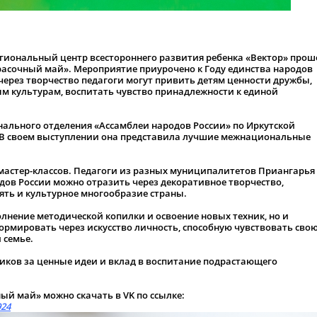
Региональный центр всестороннего развития ребенка «Вектор» прош
асочный май». Мероприятие приурочено к Году единства народов
 через творчество педагоги могут привить детям ценности дружбы,
м культурам, воспитать чувство принадлежности к единой
нального отделения «Ассамблеи народов России» по Иркутской
 В своем выступлении она представила лучшие межнациональные
 мастер-классов. Педагоги из разных муниципалитетов Приангарья
одов России можно отразить через декоративное творчество,
ять и культурное многообразие страны.
олнение методической копилки и освоение новых техник, но и
ормировать через искусство личность, способную чувствовать сво
 семье.
иков за ценные идеи и вклад в воспитание подрастающего
ый май» можно скачать в VK по ссылке:
924