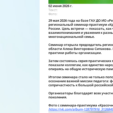
02 июня 2026 г.
Текст
Фото
29 мая 2026 года на базе ГАУ ДО ИО «
региональный семинар-практикум «Кр
России. Цель встречи — показать, как
взаимопонимания и уважения к разны
многонациональной семье.
Семинар открыла председатель регио
области Алена Викторовна Сипакова.
практики работы организации.
Затем состоялась серия практических
показали коллегам, как единство нар
опираясь на общую историческую пам
Итогом семинара стало не только поп
осознание важной миссии педагога: ф
сопричастность к большой российской
Организаторы благодарят всех участн
поколения.
Фото с семинара-практикума «Красочн
https://vk.com/album-128797916_312684