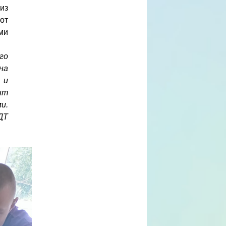
из
от
ми
го
на
 и
ыт
и.
ДТ