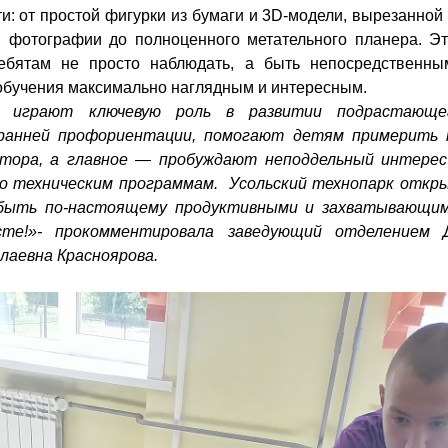
и: от простой фигурки из бумаги и 3D-модели, вырезанной 
 фотографии до полноценного метательного планера. Эт
ребятам не просто наблюдать, а быть непосредственны
 обучения максимально наглядным и интересным.
я играют ключевую роль в развитии подрастающе
 ранней профориентации, помогают детям примерить 
ктора, а главное — пробуждают неподдельный интерес
по техническим программам. Усольский технопарк откр
 быть по-настоящему продуктивными и захватывающим
те!»- прокомментировала заведующий отделением 
лаевна Красноярова.