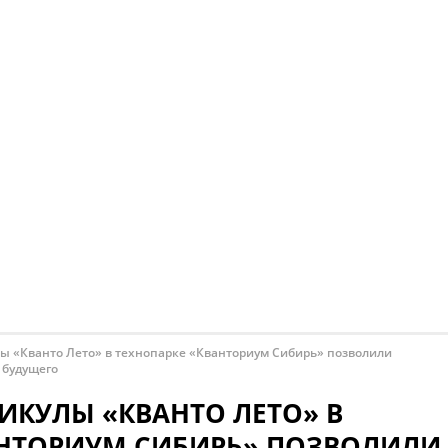
 «Кванто Лето» в технопарке «Кванториум Сибирь» позволили
 будущего
ИКУЛЫ «КВАНТО ЛЕТО» В
АНТОРИУМ СИБИРЬ» ПОЗВОЛИЛИ