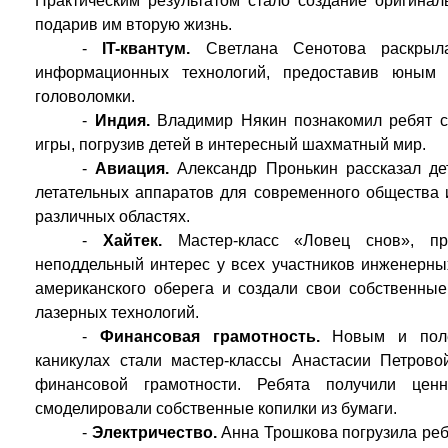
Практическим результатом стало создание оригинал
подарив им вторую жизнь.
-
IT-квантум.
Светлана Сенотова раскрыл
информационных технологий, предоставив юным 
головоломки.
-
Индия.
Владимир Някин познакомил ребят с 
игры, погрузив детей в интересный шахматный мир.
-
Авиация.
Александр Пронькин рассказал де
летательных аппаратов для современного общества 
различных областях.
-
Хайтек.
Мастер-класс «Ловец снов», пр
неподдельный интерес у всех участников инженерных
американского оберега и создали свои собственны
лазерных технологий.
-
Финансовая грамотность.
Новым и поле
каникулах стали мастер-классы Анастасии Петрово
финансовой грамотности. Ребята получили це
смоделировали собственные копилки из бумаги.
-
Электричество.
Анна Трошкова погрузила реб