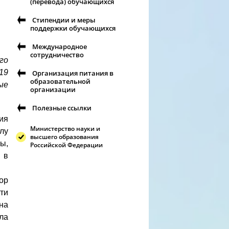
(перевода) обучающихся
Стипендии и меры
поддержки обучающихся
Международное
сотрудничество
го
19
Организация питания в
образовательной
ые
организации
Полезные ссылки
ия
Министерство науки и
лу
высшего образования
ы,
Российской Федерации
 в
ор
ти
на
ла