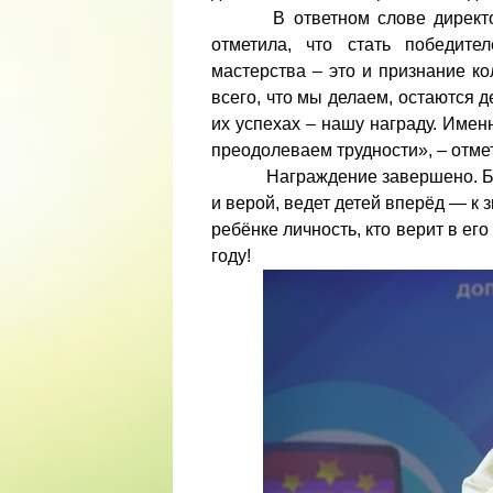
В ответном слове директор Р
отметила, что стать победите
мастерства – это и признание к
всего, что мы делаем, остаются д
их успехах – нашу награду. Име
преодолеваем трудности», – отм
Награждение завершено. Благод
и верой, ведет детей вперёд — к з
ребёнке личность, кто верит в его
году!