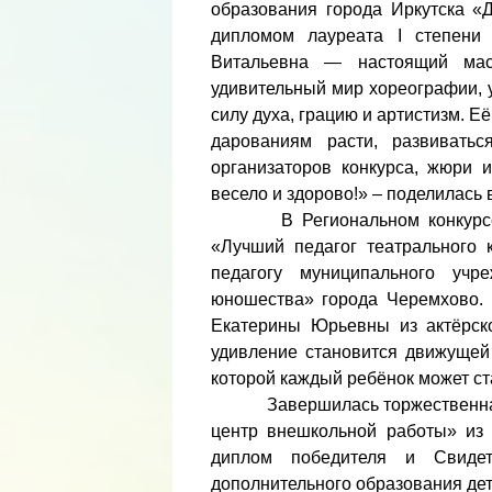
образования города Иркутска «
дипломом лауреата I степени 
Витальевна — настоящий маст
удивительный мир хореографии, 
силу духа, грацию и артистизм. Е
дарованиям расти, развиватьс
организаторов конкурса, жюри 
весело и здорово!» – поделилась
В Региональном конкурсе сре
«Лучший педагог театрального 
педагогу муниципального учр
юношества» города Черемхово. 
Екатерины Юрьевны из актёрско
удивление становится движущей 
которой каждый ребёнок может ст
Завершилась торжественная ц
центр внешкольной работы» из 
диплом победителя и Свидет
дополнительного образования дет