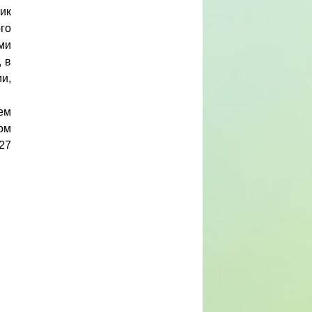
ик
го
ми
 в
и,
ем
дом
027