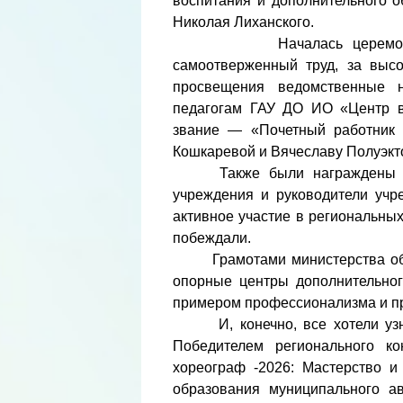
воспитания и дополнительного о
Николая Лиханского.
Началась церемония нагр
самоотверженный труд, за высо
просвещения ведомственные 
педагогам ГАУ ДО ИО «Центр вс
звание — «Почетный работник 
Кошкаревой и Вячеславу Полуэкт
Также были награждены Грам
учреждения и руководители учр
активное участие в региональных
побеждали.
Грамотами министерства обра
опорные центры дополнительног
примером профессионализма и пр
И, конечно, все хотели узнат
Победителем регионального ко
хореограф -2026: Мастерство и
образования муниципального ав