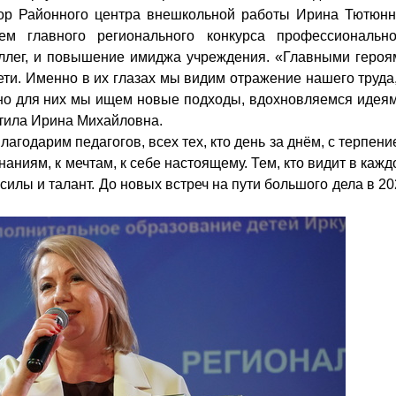
айонного центра внешкольной работы Ирина Тютюнн
лем главного регионального конкурса профессионально
оллег, и повышение имиджа учреждения. «Главными героя
ети. Именно в их глазах мы видим отражение нашего труда,
нно для них мы ищем новые подходы, вдохновляемся идеям
етила Ирина Михайловна.
арим педагогов, всех тех, кто день за днём, с терпени
наниям, к мечтам, к себе настоящему. Тем, кто видит в каж
 силы и талант. До новых встреч на пути большого дела в 2