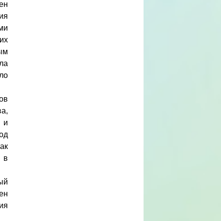
ен
ия
ми
их
ым
ла
ло
ов
а,
 и
од
ак
 в
ый
ен
ия