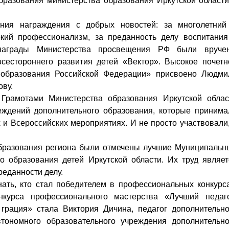
бразования министерства образования Иркутской области
аждения с добрых новостей: за многолетний
кий профессионализм, за преданность делу воспитания
награды Министерства просвещения РФ были вруче
естороннего развития детей «Вектор». Высокое почетн
образования Российской Федерации» присвоено Людми
ову.
отами Министерства образования Иркутской облас
еждений дополнительного образования, которые принима
 и Всероссийских мероприятиях. И не просто участвовали,
зования региона были отмечены лучшие Муниципальн
о образования детей Иркутской области. Их труд являет
еданности делу.
ь, кто стал победителем в профессиональных конкурса
нкурса профессионального мастерства «Лучший педаго
 грация» стала Виктория Дичина, педагог дополнительно
тономного образовательного учреждения дополнительно