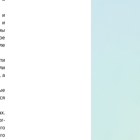
 –
 и
 и
ны
ое
ле
ти
ли
 а
ые
ся
х.
г-
го
го