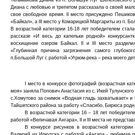
Диана с любовью и трепетом рассказала о своей мало
свое свободное время.
II место присуждено Пешиков
«Байкал», а III место у Комарицкой Маргариты из п. Б
В возрастной категории 16-18 лет победителем стал
рассказе «И весь до капельки родной» конкурсант
восхищение озером Байкал. II и III место раздел
«Глубинная причина загрязнения самого глубоко
п.Большой Луг с работой «Угрюм-река – река моего дет
I место в конкурсе фотографий (возрастная кате
моя» заняла Попович Анастасия из с. Икей Тулунского 
с.Хомутово за снимок «Водная гладь захватывает» и I
Тайшетского района за работу «Спасибо, Бирюса родн
В возрастной категории 16 – 18 лет победител
работой «Величавая Ангара», II и III места не предста
В конкурсе рисунков в возрастной категории
Валерий из Иркутска с работой «Ангара - любимая р