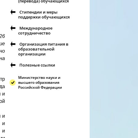
(перевода) обучающихся
Стипендии и меры
поддержки обучающихся
Международное
сотрудничество
26
ие
Организация питания в
образовательной
но
организации
на
Полезные ссылки
Министерство науки и
тр
высшего образования
да
Российской Федерации
 и
ой
 и
 и
 и