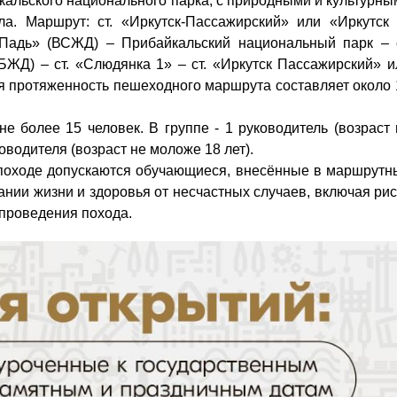
кальского национального парка, с природными и культурны
ла. Маршрут: ст. «Иркутск-Пассажирский» или «Иркутск
Падь» (ВСЖД) – Прибайкальский национальный парк – с
КБЖД) – ст. «Слюдянка 1» – ст. «Иркутск Пассажирский» и
 протяженность пешеходного маршрута составляет около 
не более 15 человек. В группе - 1 руководитель (возраст 
оводителя (возраст не моложе 18 лет).
 походе допускаются обучающиеся, внесённые в маршрутн
ании жизни и здоровья от несчастных случаев, включая рис
 проведения похода.