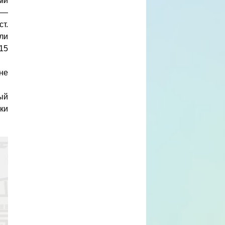
ми
 —
т.
ли
15
не
ый
ки