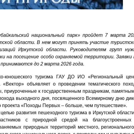
ибайкальский национальный парк» пройдет 7 марта 20
тской области. В нем могут принять участие туристск
изаций Иркутской области. Руководителям групп нуж
и на посещение особо охраняемой территории. Заявки 
 принимаются до 2 марта 2026 года.
ско-юношеского туризма ГАУ ДО ИО «Региональный цен
а «Вектор» объявляет о проведении тематического похо
ы, приуроченные к государственным праздникам, памятным
похода выходного дня, посвященного Всемирному дню дик
о проекта «Походы Первых – больше, чем путешествие».
целью развития пешеходного туризма в Иркутской области
частников с природной средой на благоустроенных
раняемых природных территорий местного, регионального