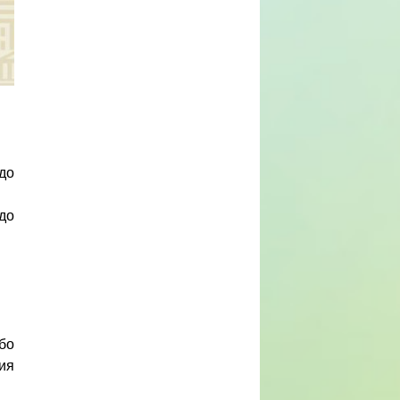
до
до
бо
ия