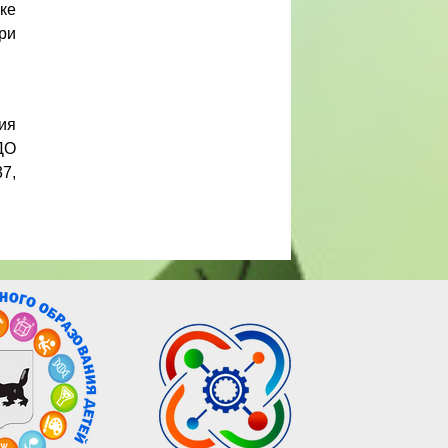
ке
ри
ия
ДО
7,