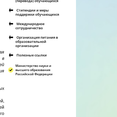
(перевода) обучающихся
Стипендии и меры
поддержки обучающихся
Международное
сотрудничество
Организация питания в
образовательной
организации
ая
Полезные ссылки
 в
ей
Министерство науки и
высшего образования
ия
Российской Федерации
ых
й,
ей
го