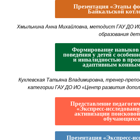
Презентация «Этапы ф
Байкальской котл
Хмыльнина Анна Михайловна, методист ГАУ ДО И
образования дет
Формирование навыков 
поведения у детей с особен
и инвалидностью в проц
адаптивным конным
Кухлевская Татьяна Владимировна, тренер-преп
категории ГАУ ДО ИО «Центр развития допол
Представление педагоги
«Экспресс-исследовани
активизации поисковой
обучающихс
Презентация «Экспресс-ис