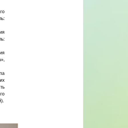
го
ь:
ия
ь:
ия
»,
па
их
ть
го
).