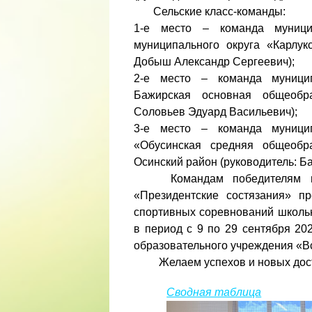
Сельские класс-команды:
1-е место – команда муницип
муниципального округа «Карлук
Добыш Александр Сергеевич);
2-е место – команда муницип
Бажирская основная общеобра
Соловьев Эдуард Васильевич);
3-е место – команда муницип
«Обусинская средняя общеобра
Осинский район (руководитель: Б
Командам победителям город
«Президентские состязания» п
спортивных соревнований школьн
в период с 9 по 29 сентября 20
образовательного учреждения «Вс
Желаем успехов и новых дост
Сводная таблица