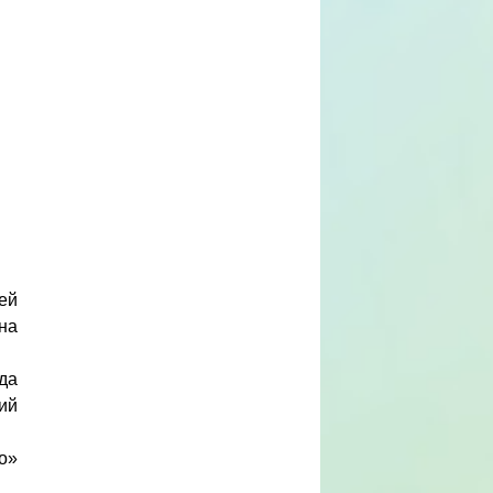
ей
на
да
ий
о»