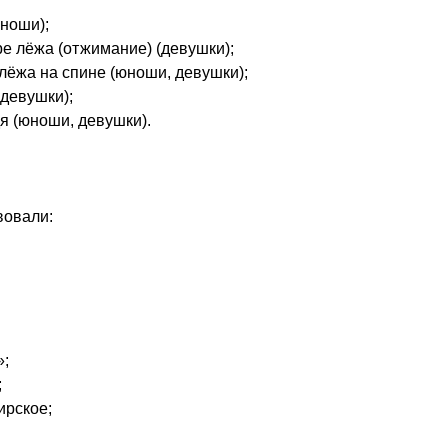
юноши);
оре лёжа (отжимание) (девушки);
лёжа на спине (юноши, девушки);
 девушки);
я (юноши, девушки).
овали:
»;
;
ирское;