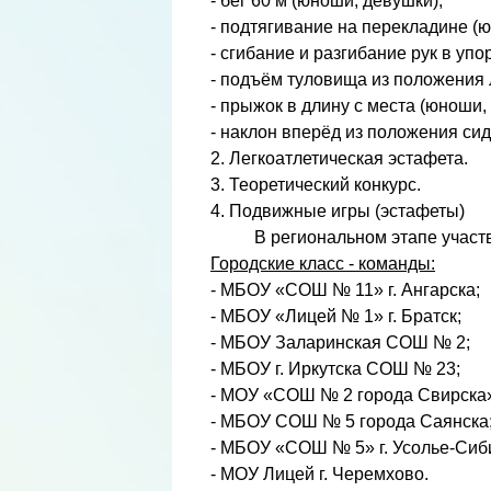
- бег 60 м (юноши, девушки);
- подтягивание на перекладине (
- сгибание и разгибание рук в уп
- подъём туловища из положения 
- прыжок в длину с места (юноши,
- наклон вперёд из положения сид
2. Легкоатлетическая эстафета.
3. Теоретический конкурс.
4. Подвижные игры (эстафеты)
В региональном этапе участв
Городские класс - команды:
- МБОУ «СОШ № 11» г. Ангарска;
- МБОУ «Лицей № 1» г. Братск;
- МБОУ Заларинская СОШ № 2;
- МБОУ г. Иркутска СОШ № 23;
- МОУ «СОШ № 2 города Свирска
- МБОУ СОШ № 5 города Саянска
- МБОУ «СОШ № 5» г. Усолье-Сиб
- МОУ Лицей г. Черемхово.